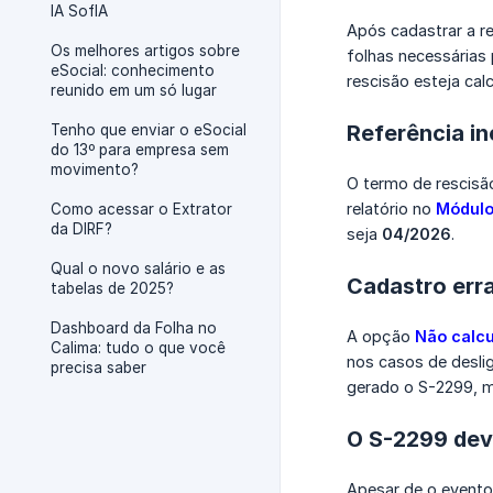
IA SofIA
Após cadastrar a r
Os melhores artigos sobre
folhas necessárias
eSocial: conhecimento
rescisão esteja calc
reunido em um só lugar
Referência in
Tenho que enviar o eSocial
do 13º para empresa sem
movimento?
O termo de rescisã
relatório no
Módulo
Como acessar o Extrator
da DIRF?
seja
04/2026
.
Qual o novo salário e as
Cadastro err
tabelas de 2025?
Dashboard da Folha no
A opção
Não calcu
Calima: tudo o que você
nos casos de desli
precisa saber
gerado o S-2299, m
O S-2299 dev
Apesar de o evento