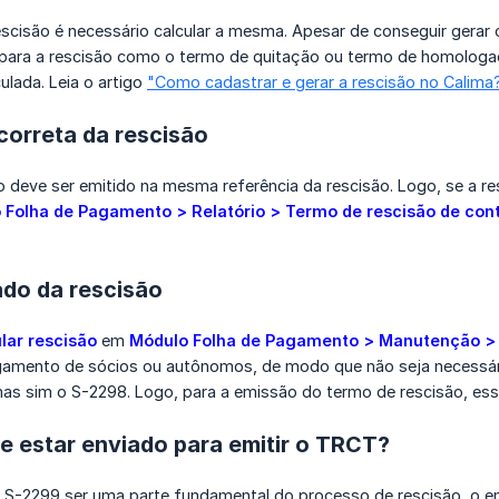
escisão é necessário calcular a mesma. Apesar de conseguir gera
 para a rescisão como o termo de quitação ou termo de homologaç
ulada. Leia o artigo
"Como cadastrar e gerar a rescisão no Calima
correta da rescisão
o deve ser emitido na mesma referência da rescisão. Logo, se a r
 Folha de Pagamento > Relatório > Termo de rescisão de cont
ado da rescisão
lar rescisão
em
Módulo Folha de Pagamento > Manutenção > 
gamento de sócios ou autônomos, de modo que não seja necessári
as sim o S-2298. Logo, para a emissão do termo de rescisão, es
e estar enviado para emitir o TRCT?
 S-2299 ser uma parte fundamental do processo de rescisão, o env