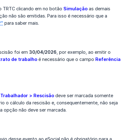
r o TRTC clicando em no botão
Simulação
as demais
ão não são emitidas. Para isso é necessário que a
?"
para saber mais.
escisão foi em
30/04/2026
, por exemplo, ao emitir o
rato de trabalho
é necessário que o campo
Referência
Trabalhador > Rescisão
deve ser marcada somente
o o cálculo da rescisão e, consequentemente, não seja
sa opção não deve ser marcada.
io desse evento ao eSocial não é obrigatório para a