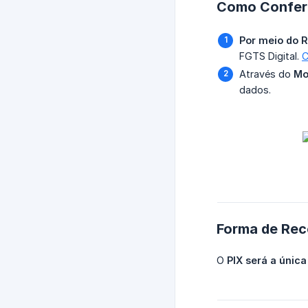
Como Conferi
Por meio do R
FGTS Digital.
C
Através do
Mo
dados.
Forma de Rec
O
PIX será a únic