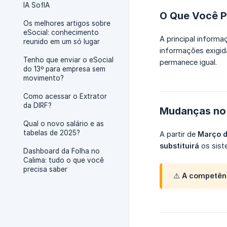
IA SofIA
O Que Você P
Os melhores artigos sobre
eSocial: conhecimento
A principal informa
reunido em um só lugar
informações exigida
Tenho que enviar o eSocial
permanece igual.
do 13º para empresa sem
movimento?
Como acessar o Extrator
da DIRF?
Mudanças no
Qual o novo salário e as
tabelas de 2025?
A partir de
Março 
substituirá
os sis
Dashboard da Folha no
Calima: tudo o que você
precisa saber
⚠️ A competên