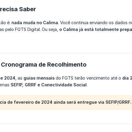
recisa Saber
ção é:
nada muda no Calima
. Você continua enviando os dados n
s pelo FGTS Digital. Ou seja,
o Calima já está totalmente prep
 Cronograma de Recolhimento
de 2024
, as
guias mensais
do FGTS terão vencimento até o
dia 
temas
SEFIP, GRRF e Conectividade Social
.
cia de
fevereiro de 2024
ainda será entregue via
SEFIP/GRRF
.