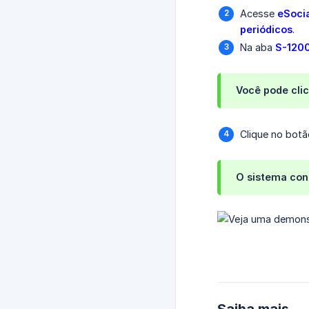
Acesse
eSocia
periódicos
.
Na aba
S-120
Você pode cli
Clique no bot
O sistema conf