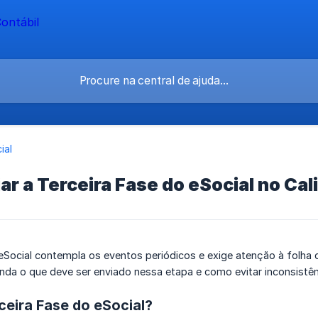
ial
r a Terceira Fase do eSocial no Ca
 eSocial contempla os eventos periódicos e exige atenção à folh
enda o que deve ser enviado nessa etapa e como evitar inconsistê
ceira Fase do eSocial?