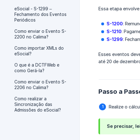
Essa etapa envolve
eSocial - S-1299 –
Fechamento dos Eventos
Periódicos
S-1200
: Remun
Como enviar o Evento S-
S-1210
: Pagam
2200 no Calima?
S-1299
: Fecha
Como importar XMLs do
eSocial?
Esses eventos deve
até 20 de dezembro
O que é a DCTFWeb e
como Gerá-la?
Como enviar o Evento S-
2206 no Calima?
Passo a Pass
Como realizar a
Sincronização das
Realize o cál
Admissões do eSocial?
Se precisar, le