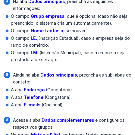
Na aba
Dados principais
, preencha as seguintes
informações:
O campo
Grupo empresa
, que é opcional (caso não seja
preenchido, o sistema cria um automaticamente).
O campo
Nome fantasia
, se houver.
O campo
I.E.
(Inscrição Estadual), caso a empresa seja do
ramo de comércio.
O campo
I.M.
(Inscrição Municipal), caso a empresa seja
prestadora de serviço.
Ainda na aba
Dados principais
, preencha as sub-abas de
contato:
A aba
Endereço
(Obrigatória).
A aba
Telefone
(Obrigatória).
A aba
E-mails
(Opcional).
Acesse a aba
Dados complementares
e configure os
respectivos grupos:
No grupo
Matriz e Filial
, se for uma Matriz, marque ou