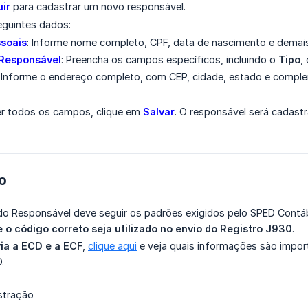
uir
para cadastrar um novo responsável.
eguintes dados:
soais
: Informe nome completo, CPF, data de nascimento e demai
Responsável
: Preencha os campos específicos, incluindo o
Tipo
,
: Informe o endereço completo, com CEP, cidade, estado e comple
r todos os campos, clique em
Salvar
. O responsável será cadas
do
o Responsável deve seguir os padrões exigidos pelo SPED Contáb
 o código correto seja utilizado no envio do Registro J930
.
ia a ECD e a ECF
,
clique aqui
e veja quais informações são impor
.