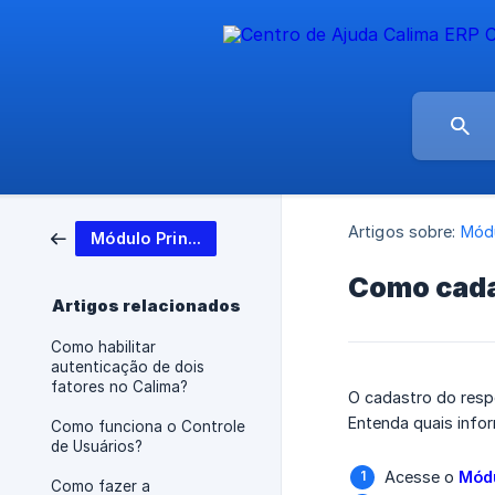
Artigos sobre:
Módu
Módulo Principal
Como cada
Artigos relacionados
Como habilitar
autenticação de dois
fatores no Calima?
O cadastro do respo
Entenda quais info
Como funciona o Controle
de Usuários?
Acesse o
Módu
Como fazer a