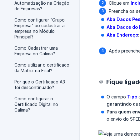
Clique em
Incl
Automatização na Criação
de Empresas?
Preencha os s
Aba Dados Pes
Como configurar "Grupo
Empresa" ao cadastrar a
Aba Dados do 
empresa no Módulo
Aba Endereço
Principal?
Como Cadastrar uma
Após preenche
Empresa no Calima?
Como utilizar o certificado
da Matriz na Filial?
🫵 Fique liga
Por que o Certificado A3
foi descontinuado?
O campo
Tipo
d
Como configurar o
garantindo que
Certificado Digital no
Calima?
Para quem env
o envio do SPED