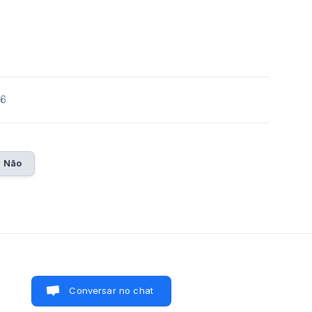
26
Não
Conversar no chat