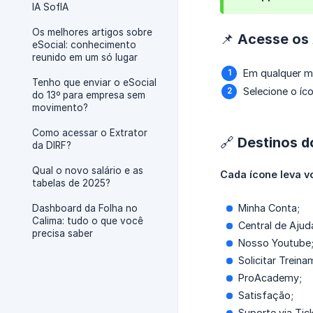
IA SofIA
Os melhores artigos sobre
📌 Acesse os
eSocial: conhecimento
reunido em um só lugar
Em qualquer mó
Tenho que enviar o eSocial
Selecione o íc
do 13º para empresa sem
movimento?
Como acessar o Extrator
🔗 Destinos d
da DIRF?
Qual o novo salário e as
Cada ícone leva v
tabelas de 2025?
Minha Conta;
Dashboard da Folha no
Calima: tudo o que você
Central de Ajud
precisa saber
Nosso Youtube
Solicitar Treina
ProAcademy;
Satisfação;
Suporte via Tic