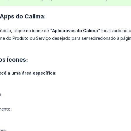
 Apps do Calima:
dulo, clique no ícone de
"Aplicativos do Calima"
localizado no c
one do Produto ou Serviço desejado para ser redirecionado à pági
os Ícones:
ocê a uma área específica:
a;
;
mento;
ket;