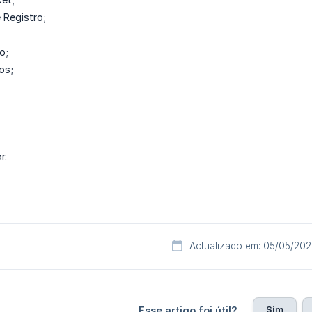
 Registro;
o;
os;
r.
Actualizado em: 05/05/20
Sim
Esse artigo foi útil?