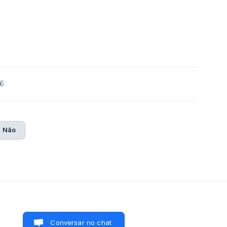
26
Não
Conversar no chat