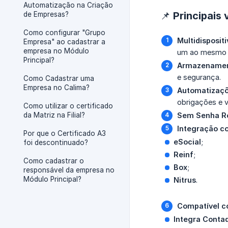
Automatização na Criação
📌 Principais
de Empresas?
Como configurar "Grupo
Multidisposit
Empresa" ao cadastrar a
empresa no Módulo
um ao mesmo t
Principal?
Armazename
e segurança.
Como Cadastrar uma
Empresa no Calima?
Automatizaçõ
obrigações e v
Como utilizar o certificado
da Matriz na Filial?
Sem Senha Re
Integração c
Por que o Certificado A3
eSocial
;
foi descontinuado?
Reinf
;
Como cadastrar o
Box
;
responsável da empresa no
Módulo Principal?
Nitrus
.
Compatível c
Integra Conta