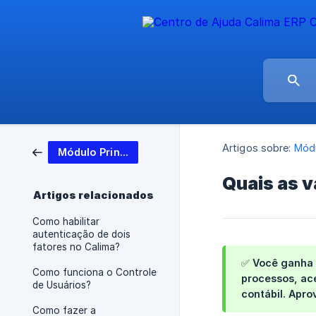
Artigos sobre:
Módu
Módulo Principal
Quais as v
Artigos relacionados
Como habilitar
autenticação de dois
fatores no Calima?
✅ Você ganha a
Como funciona o Controle
processos, ace
de Usuários?
contábil. Aprov
Como fazer a