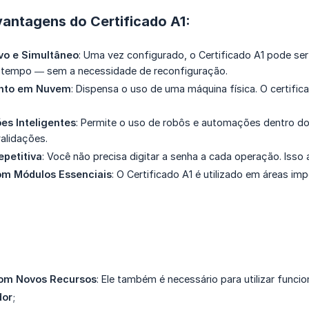
 vantagens do Certificado A1:
ivo e Simultâneo
: Uma vez configurado, o Certificado A1 pode se
empo — sem a necessidade de reconfiguração.
nto em Nuvem
: Dispensa o uso de uma máquina física. O certifi
es Inteligentes
: Permite o uso de robôs e automações dentro do
alidações.
petitiva
: Você não precisa digitar a senha a cada operação. Isso a
om Módulos Essenciais
: O Certificado A1 é utilizado em áreas i
om Novos Recursos
: Ele também é necessário para utilizar func
dor
;