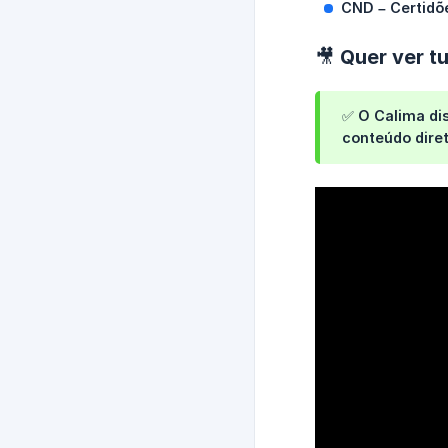
CND – Certidõ
🎥 Quer ver t
✅ O Calima dis
conteúdo diret