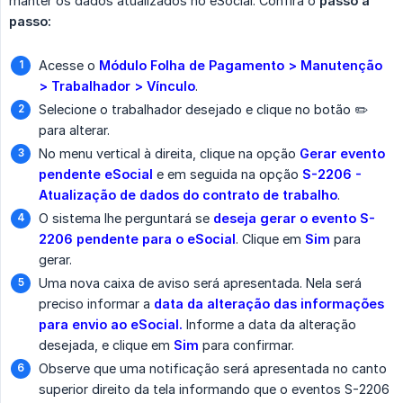
manter os dados atualizados no eSocial. Confira o
passo a 
passo:
Acesse o
Módulo Folha de Pagamento > Manutenção 
> Trabalhador > Vínculo
.
Selecione o trabalhador desejado e clique no botão ✏️
para alterar.
No menu vertical à direita, clique na opção
Gerar evento 
pendente eSocial
e em seguida na opção
S-2206 - 
Atualização de dados do contrato de trabalho
.
O sistema lhe perguntará se
deseja gerar o evento S-
2206 pendente para o eSocial
. Clique em
Sim
para
gerar.
Uma nova caixa de aviso será apresentada. Nela será
preciso informar a
data da alteração das informações 
para envio ao eSocial.
Informe a data da alteração
desejada, e clique em
Sim
para confirmar.
Observe que uma notificação será apresentada no canto
superior direito da tela informando que o eventos S-2206