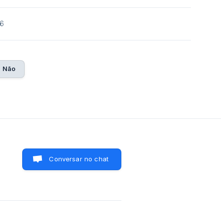
26
Não
Conversar no chat