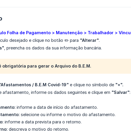
o
lo Folha de Pagamento > Manutenção > Trabalhador > Víncu
nculo desejado e clique no botão ✏️ para
"Alterar"
.
s"
, preencha os dados da sua informação bancária.
é obrigatória para gerar o Arquivo do B.E.M.
"Afastamentos / B.E.M Covid-19"
e clique no símbolo de
"+".
e afastamento, informe os dados seguintes e clique em
"Salvar"
:
amento:
informe a data de início do afastamento.
stamento:
selecione ou informe o motivo do afastamento.
o:
informe a data prevista para o retorno.
rno:
descreva o motivo do retorno.