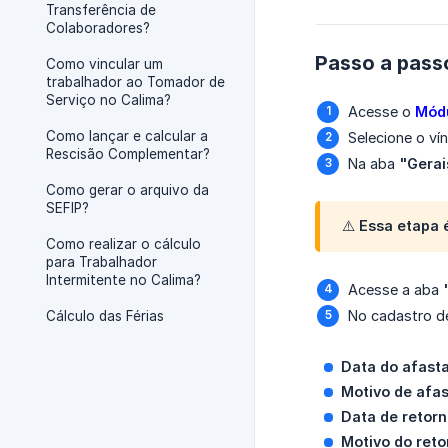
Transferência de
Colaboradores?
Passo a pass
Como vincular um
trabalhador ao Tomador de
Serviço no Calima?
Acesse o
Módu
Como lançar e calcular a
Selecione o ví
Rescisão Complementar?
Na aba
"Gerai
Como gerar o arquivo da
SEFIP?
⚠️ Essa etapa 
Como realizar o cálculo
para Trabalhador
Intermitente no Calima?
Acesse a aba
No cadastro d
Cálculo das Férias
Data do afast
Motivo de afa
Data de retorn
Motivo do reto