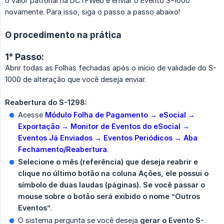
o valor patronal na DCTFWeb e enviar o Evento S-1000
novamente. Para isso, siga o passo a passo abaixo!
O procedimento na prática
1° Passo:
Abrir todas as Folhas fechadas após o início de validade do S-
1000 de alteração que você deseja enviar.
Reabertura do S-1298:
Acesse
Módulo Folha de Pagamento → eSocial → 
Exportação → Monitor de Eventos do eSocial → 
Eventos Já Enviados → Eventos Periódicos → Aba 
Fechamento/Reabertura
.
Selecione o mês (referência) que deseja reabrir e 
clique no último botão na coluna Ações, ele possui o 
símbolo de duas laudas (páginas). Se você passar o 
mouse sobre o botão será exibido o nome “Outros 
Eventos”
.
O sistema pergunta se você deseja
gerar o Evento S-