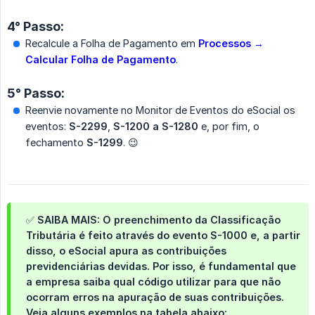
4° Passo:
Recalcule a Folha de Pagamento em
Processos → 
Calcular Folha de Pagamento
.
5° Passo:
Reenvie novamente no Monitor de Eventos do eSocial os
eventos:
S-2299
,
S-1200
a
S-1280
e, por fim, o
fechamento
S-1299
. 😉
✅ SAIBA MAIS: O preenchimento da Classificação
Tributária é feito através do evento S-1000 e, a partir
disso, o eSocial apura as contribuições
previdenciárias devidas. Por isso, é fundamental que
a empresa saiba qual código utilizar para que não
ocorram erros na apuração de suas contribuições.
Veja alguns exemplos na tabela abaixo: