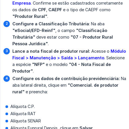
Empresa
. Confirme se estão cadastrados corretamente
os dados de
CPF
,
CAEPF
e o tipo de CAEPF como
"Produtor Rural"
.
Configure a Classificação Tributária
: Na aba
"eSocial/EFD-Reinf"
, o campo
"Classificação 
Tributária"
deve estar como
"07 - Produtor Rural 
Pessoa Jurídica"
.
Lance a nota fiscal de produtor rural:
Acesse o
Módulo 
Fiscal > Manutenção > Saída > Lançamento
. Selecione
a espécie
"NFP"
e o modelo
"04 - Nota Fiscal de 
Produtor"
.
Configure os dados de contribuição previdenciária:
Na
aba lateral direita, clique em
"Comercial. de produtor 
rural"
e preencha:
Alíquota C.P.
Alíquota RAT
Alíquota SENAR
Alíquota Funrural Depois, clique em
Salvar
.