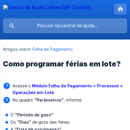
Artigos sobre:
Folha de Pagamento
Como programar férias em lote?
Acesse o
Módulo Folha de Pagamento > Processos > 
Operações em Lote
.
No quadro
"Parâmetros"
, informe:
O
"Período de gozo"
.
Os
"Dias"
de gozo das férias.
A
"Data de pagamento"
.