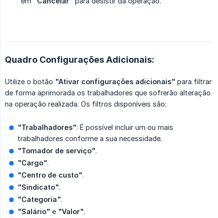
em
"Cancelar"
para desistir da operação.
Quadro Configurações Adicionais:
Utilize o botão
"Ativar configurações adicionais"
para filtrar
de forma aprimorada os trabalhadores que sofrerão alteração
na operação realizada. Os filtros disponíveis são:
"Trabalhadores"
: É possível incluir um ou mais
trabalhadores conforme a sua necessidade.
"Tomador de serviço"
.
"Cargo"
.
"Centro de custo"
.
"Sindicato"
.
"Categoria"
.
"Salário"
e
"Valor"
.