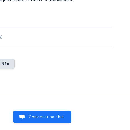
26
Não
Conversar no chat