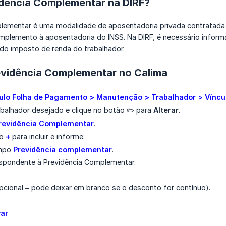
idência Complementar na DIRF?
lementar é uma modalidade de aposentadoria privada contratada 
plemento à aposentadoria do INSS. Na DIRF, é necessário informa
 do imposto de renda do trabalhador.
vidência Complementar no Calima
lo Folha de Pagamento > Manutenção > Trabalhador > Víncu
abalhador desejado e clique no botão ✏️ para
Alterar
.
revidência Complementar
.
ão
+
para incluir e informe:
ampo
Previdência complementar
.
spondente à Previdência Complementar.
pcional – pode deixar em branco se o desconto for contínuo).
var