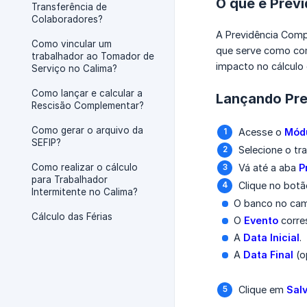
O que é Prev
Transferência de
Colaboradores?
A Previdência Comp
Como vincular um
que serve como com
trabalhador ao Tomador de
impacto no cálculo
Serviço no Calima?
Como lançar e calcular a
Lançando Pre
Rescisão Complementar?
Como gerar o arquivo da
Acesse o
Módu
SEFIP?
Selecione o tr
Como realizar o cálculo
Vá até a aba
P
para Trabalhador
Clique no bot
Intermitente no Calima?
O banco no c
Cálculo das Férias
O
Evento
corre
A
Data Inicial
.
A
Data Final
(o
Clique em
Sal