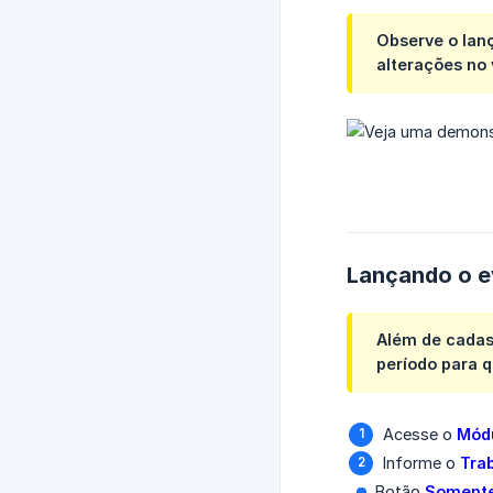
Observe o la
alterações no 
Lançando o e
Além de cadast
período para 
Acesse o
Módu
Informe o
Tra
Botão
Somente