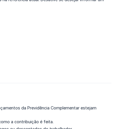
lançamentos da Previdência Complementar estejam
omo a contribuição é feita.
agos ou descontados do trabalhador.