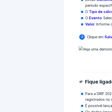
período específ
O
Tipo de cálc
O
Evento
: Sele
Valor
: Informe 
Clique em
Sal
🫵 Fique liga
Para a DIRF 20
registrados no 
É possível lanç
Os dados lança