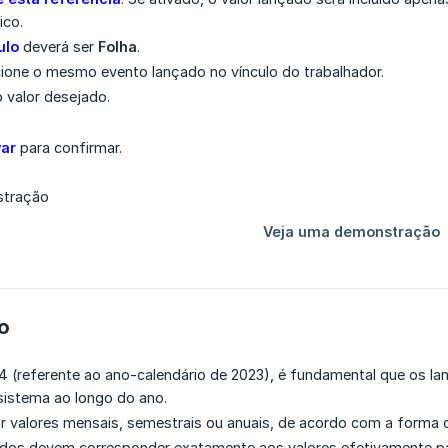
ico.
ulo
deverá ser
Folha
.
cione o mesmo evento lançado no vínculo do trabalhador.
o valor desejado.
var
para confirmar.
do
24 (referente ao ano-calendário de 2023), é fundamental que os 
sistema ao longo do ano.
ar valores mensais, semestrais ou anuais, de acordo com a forma c
dos devem corresponder exatamente aos valores efetivamente p