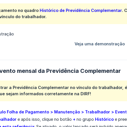
nçamento no quadro
Histórico de Previdência Complementar
. 
vínculo do trabalhador.
vento mensal da Previdência Complementar
rar a Previdência Complementar no vínculo do trabalhador, é
que sejam informados corretamente na DIRF!
lo Folha de Pagamento > Manutenção > Trabalhador > Event
balhador
e após isso, clique no botão
+
no grupo
Histórico
e pree
 esta referência
: Se ativado, o valor lançado será incluído apen