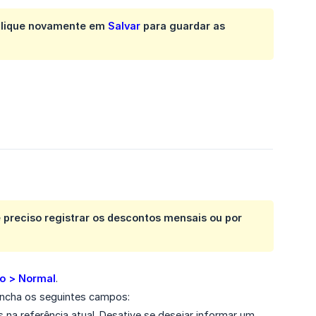
Clique novamente em
Salvar
para guardar as
 preciso registrar os descontos mensais ou por
o > Normal
.
ncha os seguintes campos:
as na referência atual. Desative se desejar informar um