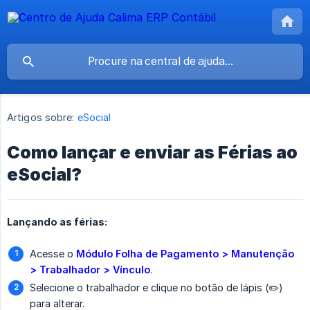
Artigos sobre:
eSocial
Como lançar e enviar as Férias ao
eSocial?
Lançando as férias:
Acesse o
Módulo Folha de Pagamento > Manutenção 
> Trabalhador > Vínculo
.
Selecione o trabalhador e clique no botão de lápis (✏️)
para alterar.