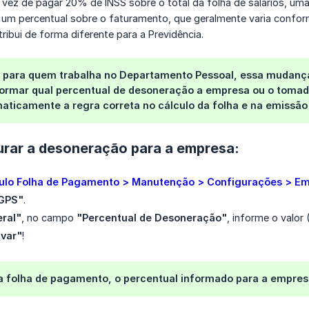
 vez de pagar 20% de INSS sobre o total da folha de salários, u
um percentual sobre o faturamento, que geralmente varia conform
tribui de forma diferente para a Previdência.
a, para quem trabalha no Departamento Pessoal, essa mudanç
ormar qual percentual de desoneração a empresa ou o tomador 
aticamente a regra correta no cálculo da folha e na emissão
rar a desoneração para a empresa:
lo Folha de Pagamento > Manutenção > Configurações > E
GPS"
.
ral"
, no campo
"Percentual de Desoneração"
, informe o valor
lvar"
!
 a folha de pagamento, o percentual informado para a empres