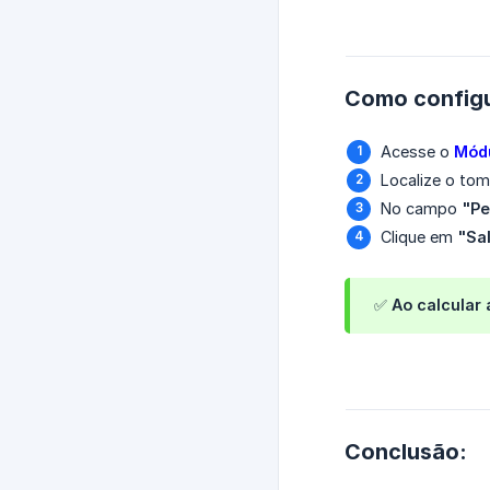
Como configu
Acesse o
Módu
Localize o tom
No campo
"Pe
Clique em
"Sa
✅ Ao calcular
Conclusão: