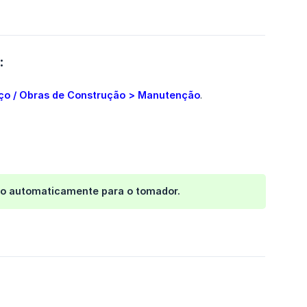
:
ço / Obras de Construção > Manutenção
.
ado automaticamente para o tomador.