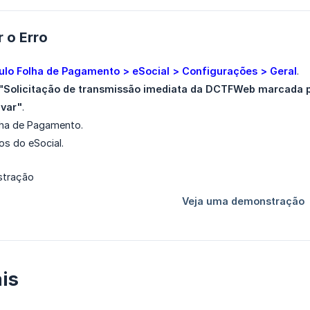
 o Erro
lo Folha de Pagamento > eSocial > Configurações > Geral
.
"Solicitação de transmissão imediata da DCTFWeb marcada p
lvar"
.
lha de Pagamento.
os do eSocial.
is