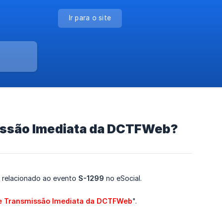
Ir para o site
smissão Imediata da DCTFWeb?
o relacionado ao evento
S-1299
no eSocial.
 de Transmissão Imediata da DCTFWeb
".