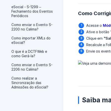
eSocial - S-1299 –
Fechamento dos Eventos
Como Corrigir
Periódicos
Como enviar o Evento S-
Acesse o
Módu
2200 no Calima?
Ative o botão
Como importar XMLs do
Clique em
"Sa
eSocial?
Recalcule a Fo
Envie os event
O que é a DCTFWeb e
como Gerá-la?
Como enviar o Evento S-
2206 no Calima?
Como realizar a
Sincronização das
Admissões do eSocial?
Saiba ma