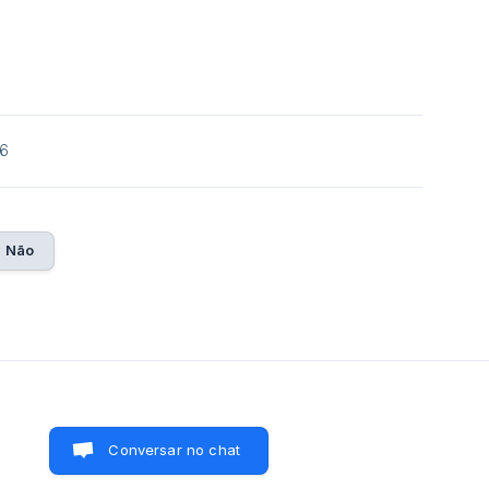
26
Não
Conversar no chat