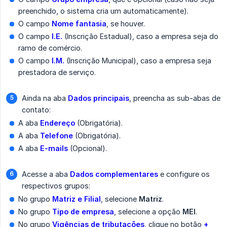
preenchido, o sistema cria um automaticamente).
O campo
Nome fantasia
, se houver.
O campo
I.E.
(Inscrição Estadual), caso a empresa seja do
ramo de comércio.
O campo
I.M.
(Inscrição Municipal), caso a empresa seja
prestadora de serviço.
Ainda na aba
Dados principais
, preencha as sub-abas de
contato:
A aba
Endereço
(Obrigatória).
A aba
Telefone
(Obrigatória).
A aba
E-mails
(Opcional).
Acesse a aba
Dados complementares
e configure os
respectivos grupos:
No grupo
Matriz e Filial
, selecione
Matriz
.
No grupo
Tipo de empresa
, selecione a opção
MEI
.
No grupo
Vigências de tributações
, clique no botão
+