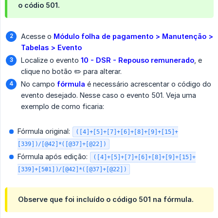
o códio 501.
Acesse o
Módulo folha de pagamento > Manutenção > 
Tabelas > Evento
Localize o evento
10 - DSR - Repouso remunerado
, e
clique no botão ✏️ para alterar.
No campo
fórmula
é necessário acrescentar o código do
evento desejado. Nesse caso o evento 501. Veja uma
exemplo de como ficaria:
Fórmula original:
([4]+[5]+[7]+[6]+[8]+[9]+[15]+
[339])/[@42]*([@37]+[@22])
Fórmula após edição:
([4]+[5]+[7]+[6]+[8]+[9]+[15]+
[339]+[501])/[@42]*([@37]+[@22])
Observe que foi incluído o código 501 na fórmula.