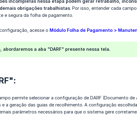
ões incompletas nessa etapa podem gerar retrabalho, incons
 demais obrigações trabalhistas
. Por isso, entender cada camp
te e segura da folha de pagamento.
a configuração, acesse o
Módulo Folha de Pagamento > Manute
o, abordaremos a aba
"DARF"
presente nessa tela.
RF":
campo permite selecionar a configuração de DARF (Documento de Ar
s e a geração das guias de recolhimento. A configuração escolhid
emais parâmetros necessários para que o sistema gere corretamen