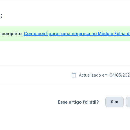
:
o completo:
Como configurar uma empresa no Módulo Folha 
Actualizado em: 04/05/20
Sim
Esse artigo foi útil?