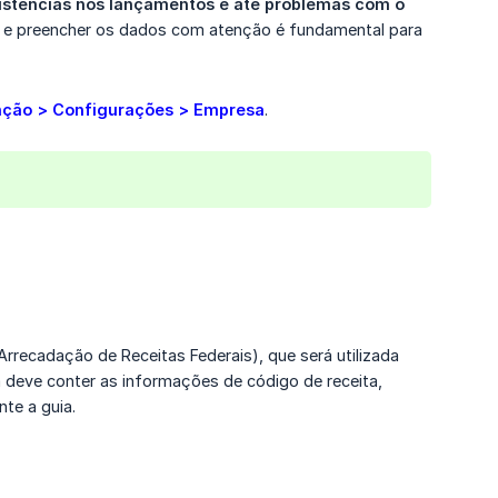
istências nos lançamentos e até problemas com o 
o e preencher os dados com atenção é fundamental para
nção > Configurações > Empresa
.
recadação de Receitas Federais), que será utilizada
a deve conter as informações de código de receita,
te a guia.