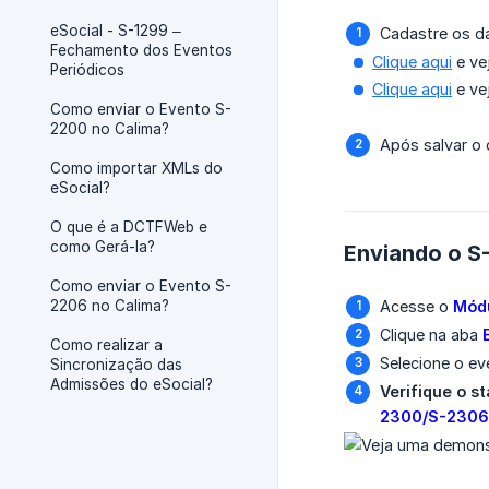
eSocial - S-1299 –
Cadastre os da
Fechamento dos Eventos
Clique aqui
e ve
Periódicos
Clique aqui
e ve
Como enviar o Evento S-
2200 no Calima?
Após salvar o
Como importar XMLs do
eSocial?
O que é a DCTFWeb e
como Gerá-la?
Enviando o S
Como enviar o Evento S-
2206 no Calima?
Acesse o
Módu
Clique na aba
Como realizar a
Selecione o e
Sincronização das
Admissões do eSocial?
Verifique o s
2300/S-2306