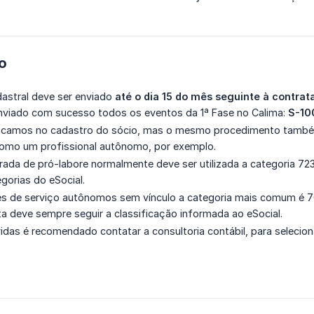
do
astral deve ser enviado
até o dia 15 do mês seguinte à contrata
enviado com sucesso todos os eventos da 1ª Fase no Calima:
S-10
focamos no cadastro do sócio, mas o mesmo procedimento também 
como um profissional autônomo, por exemplo.
rada de pró-labore normalmente deve ser utilizada a categoria 723
egorias do eSocial.
s de serviço autônomos sem vínculo a categoria mais comum é 701
ta deve sempre seguir a classificação informada ao eSocial.
das é recomendado contatar a consultoria contábil, para seleciona