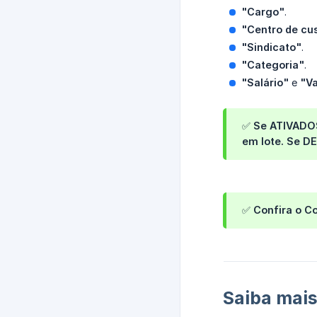
"Cargo"
.
"Centro de cu
"Sindicato"
.
"Categoria"
.
"Salário"
e
"Va
✅ Se
ATIVADO
em lote. Se
DE
✅
Confira o C
Saiba mais