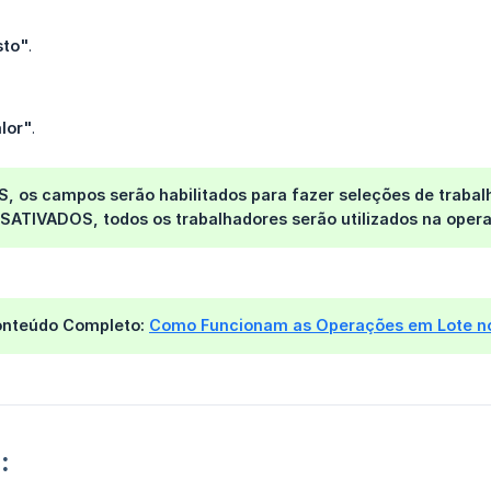
sto"
.
lor"
.
S
, os campos serão habilitados para fazer seleções de traba
SATIVADOS
, todos os trabalhadores serão utilizados na oper
onteúdo Completo:
Como Funcionam as Operações em Lote n
: