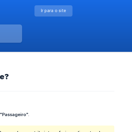
Ir para o site
te?
"Passageiro"
.