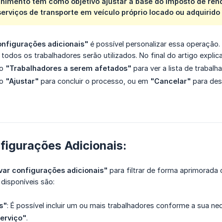
chimento tem como objetivo ajustar a base do imposto de rend
erviços de transporte em veículo próprio locado ou adquirido
nfigurações adicionais"
é possível personalizar essa operação
, todos os trabalhadores serão utilizados. No final do artigo expl
ão
"Trabalhadores a serem afetados"
para ver a lista de trabal
ão
"Ajustar"
para concluir o processo, ou em
"Cancelar"
para desi
figurações Adicionais:
var configurações adicionais"
para filtrar de forma aprimorada
s disponíveis são:
s"
: É possível incluir um ou mais trabalhadores conforme a sua ne
erviço"
.