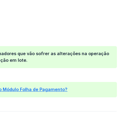
lhadores que vão sofrer as alterações na operação
ação em lote.
o Módulo Folha de Pagamento?