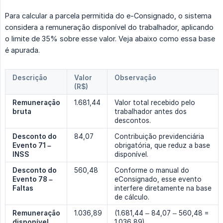
Para calcular a parcela permitida do e-Consignado, o sistema
considera a remuneração disponível do trabalhador, aplicando
o limite de 35% sobre esse valor. Veja abaixo como essa base
é apurada.
Descrição
Valor 
Observação
(R$)
Remuneração 
1.681,44
Valor total recebido pelo
bruta
trabalhador antes dos
descontos.
Desconto do 
84,07
Contribuição previdenciária
Evento 71 – 
obrigatória, que reduz a base
INSS
disponível.
Desconto do 
560,48
Conforme o manual do
Evento 78 – 
eConsignado, esse evento
Faltas
interfere diretamente na base
de cálculo.
Remuneração 
1.036,89
(1.681,44 – 84,07 – 560,48 =
disponível
1.036,89)