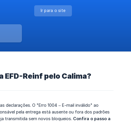
Ir para o site
na EFD-Reinf pelo Calima?
s declarações. O "Erro 1004 – E-mail inválido" ao
ponsável pela entrega está ausente ou fora dos padrões
eja transmitida sem novos bloqueios.
Confira o passo a 