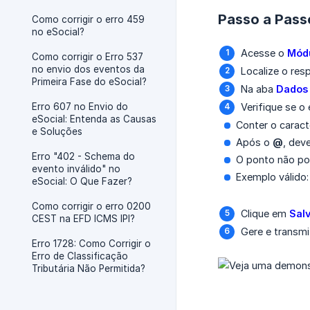
Passo a Pass
Como corrigir o erro 459
no eSocial?
Acesse o
Módu
Como corrigir o Erro 537
no envio dos eventos da
Localize o res
Primeira Fase do eSocial?
Na aba
Dados 
Erro 607 no Envio do
Verifique se o
eSocial: Entenda as Causas
Conter o carac
e Soluções
Após o
@
, dev
Erro "402 - Schema do
O ponto não pod
evento inválido" no
Exemplo válido
eSocial: O Que Fazer?
Como corrigir o erro 0200
Clique em
Sal
CEST na EFD ICMS IPI?
Gere e transm
Erro 1728: Como Corrigir o
Erro de Classificação
Tributária Não Permitida?