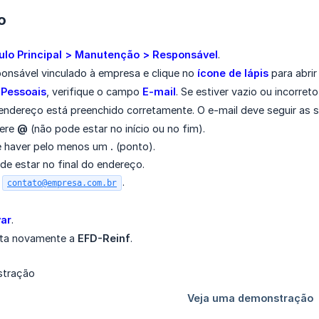
o
lo Principal > Manutenção > Responsável
.
ponsável vinculado à empresa e clique no
ícone de lápis
para abrir
Pessoais
, verifique o campo
E-mail
. Se estiver vazio ou incorret
 endereço está preenchido corretamente. O e-mail deve seguir as s
tere
@
(não pode estar no início ou no fim).
e haver pelo menos um
.
(ponto).
e estar no final do endereço.
:
.
contato@empresa.com.br
var
.
ita novamente a
EFD-Reinf
.