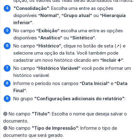
opção, os valores das filiais serão acumulados na matriz.
"Consolidação"
: Escolha uma entre as opções
disponíveis
“Normal”
,
“Grupo atual”
ou
“Hierarquia 
inferior”
.
No campo
“Exibição”
escolha uma entre as opções
disponíveis
“Analítico”
ou
“Sintético”
.
No campo
“Histórico”
, clique no botão de seta (↗️) e
selecione uma opção da lista. Você também pode
cadastrar um novo histórico clicando em
“Incluir ➕”
.
No campo
“Histórico Variável”
você pode informar um
histórico variável.
Informe o período nos campos
“Data Inicial”
e
“Data 
Final”
.
No grupo
"Configurações adicionais do relatório"
:
🔵 No campo
"Título"
: Escolha o nome que deseja salvar o
documento.
🔵 No campo
"Tipo de Impressão"
: Informe o tipo de
documento que será gerado.